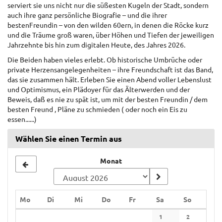
serviert sie uns nicht nur die süßesten Kugeln der Stadt, sondern
auch ihre ganz persönliche Biografie – und die ihrer
bestenFreundin – von den wilden 60ern, in denen die Röcke kurz
und die Träume groß waren, über Höhen und Tiefen der jeweiligen
Jahrzehnte bis hin zum digitalen Heute, des Jahres 2026.
Die Beiden haben vieles erlebt. Ob historische Umbrüche oder
private Herzensangelegenheiten – ihre Freundschaft ist das Band,
das sie zusammen hält. Erleben Sie einen Abend voller Lebenslust
und Optimismus, ein Plädoyer für das Älterwerden und der
Beweis, daß es nie zu spät ist, um mit der besten Freundin / dem
besten Freund , Pläne zu schmieden ( oder noch ein Eis zu
essen......)
Wählen Sie einen Termin aus
Monat
Montag
Dienstag
Mittwoch
Donnerstag
Freitag
Samstag
Sonntag
Mo
Di
Mi
Do
Fr
Sa
So
Kalender
1
2