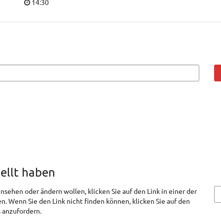
Uhrzeit
14:30
tellt haben
nsehen oder ändern wollen, klicken Sie auf den Link in einer der
en. Wenn Sie den Link nicht finden können, klicken Sie auf den
 anzufordern.